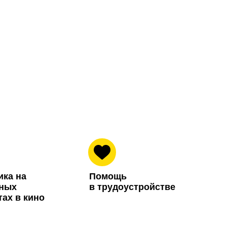
ика на
Помо щь
ьных
в трудоустройстве
тах в кино