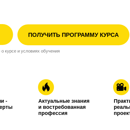
ПОЛУЧИТЬ ПРОГРАММУ КУРСА
 о курсе и условиях обучения
и -
Актуальные зн ания
Практ
перты
и востребованная
реал 
и
профессия
проек