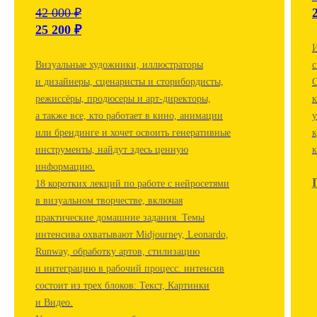
42 000 ₽
25 200 ₽
И
Визуальные художники, иллюстраторы
с
и дизайнеры, сценаристы и сторибордисты,
О
режиссёры, продюсеры и арт-директоры,
к
а также все, кто работает в кино, анимации
у
или брендинге и хочет освоить генеративные
к
инструменты, найдут здесь ценную
к
информацию.
18 коротких лекций по работе с нейросетями
в визуальном творчестве, включая
практические домашние задания. Темы
интенсива охватывают Midjourney, Leonardo,
Runway, обработку артов, стилизацию
и интеграцию в рабочий процесс. интенсив
состоит из трех блоков: Текст, Картинки
и Видео.