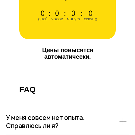
0
:
0
:
0
:
0
дней
часов
минут
секунд
Цены повысятся
автоматически.
FAQ
У меня совсем нет опыта.
Справлюсь ли я?