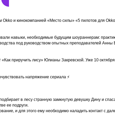
м Okko и кинокомпанией «Место силы» «5 пилотов для Okk
вивали навыки, необходимые будущим шоураннерам: практи
изводства под руководством опытных преподавателей Анны
т «Как приручить лису» Юлианы Закревской. Уже 10 октября
очувствовать напряжение сериала ⚡️
одбирает в лесу странную замкнутую девушку Дину и спаса
ве ее подруги.
ание, и для этого ему необходимо наладить контакт с дал