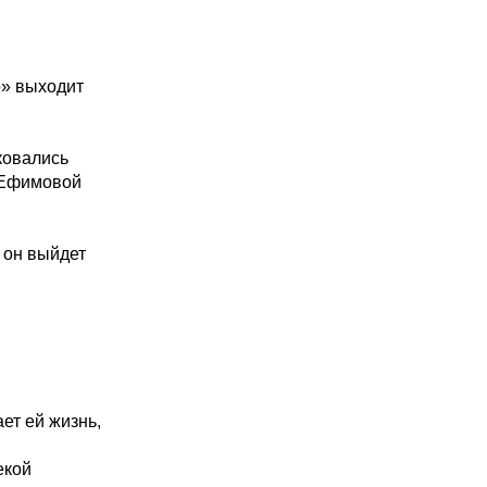
o» выходит
ковались
 Ефимовой
 он выйдет
ет ей жизнь,
екой