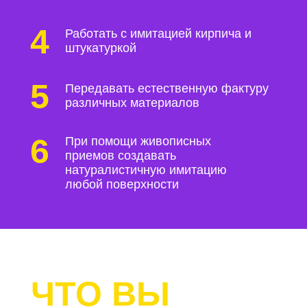
4
Работать с имитацией кирпича и
штукатуркой
5
Передавать естественную фактуру
различных материалов
6
При помощи живописных
приемов создавать
натуралистичную имитацию
любой поверхности
ЧТО ВЫ