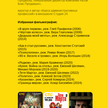
Продюсер, генеральный директор компании «Блэк
Бокс Продакшн»,
куратор и автор «Курса административных
профессий» в киношколе Студия 24
Избранная фильмография:
«В круге первом», реж. Глеб Панфилов (2006)
«Чёртово колесо», реж. Вера Глаголева (2006)
«Дедушка моей мечты», реж. Александр Стриженов
(2014)
«Как я стал русским», реж. Константин Статский
(2015)
«Психологини», реж. Роман Фокин (2017)
«90-е. Весело и громко», реж. Игорь Волошин (2018)
«Родком», реж. Мария Кравченко (2020)
«Кухня. Война за отель», реж. Евгений Шелякин,
Михаил Морсков (2019-2020)
«Тетя Марта», реж. Евгений Шелякин (2022)
«Политех», реж. Алексей Зотов (2023)
«Казанова», реж. Сергей Комаров (2024)
«Граница миров», реж. Аскар Бисембин (2024)