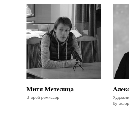
Митя Метелица
Алек
Второй режиссер
Художни
бутафо