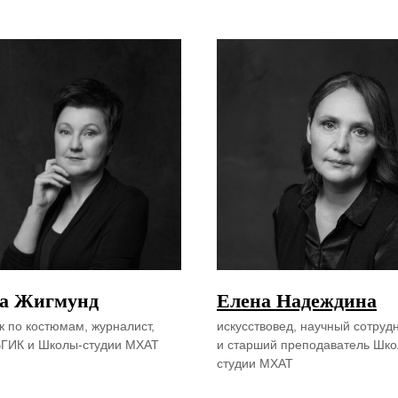
а Жигмунд
Елена Надеждина
к по костюмам, журналист,
искусствовед, научный сотруд
ВГИК и Школы-студии МХАТ
и старший преподаватель Шко
студии МХАТ