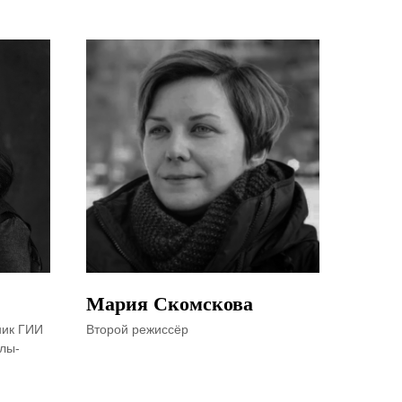
Мария Скомскова
ник ГИИ
Второй режиссёр
лы-