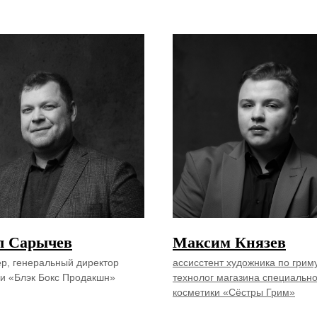
л Сарычев
Максим Князев
р, генеральный директор
ассисстент художника по гриму
и «Блэк Бокс Продакшн»
технолог магазина специальн
косметики «Сёстры Грим»