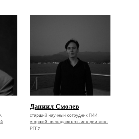
Даниил Смолев
,
старший научный сотрудник ГИИ,
ой
старший преподаватель истории кино
РГГУ