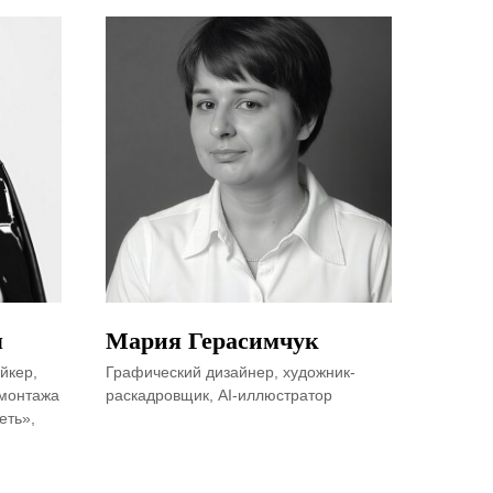
я
Мария Герасимчук
йкер,
Графический дизайнер, художник-
 монтажа
раскадровщик, AI-иллюстратор
еть»,