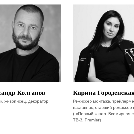
сандр Колганов
Карина Городенска
к, живописец, декоратор,
Режиссёр монтажа, трейлерме
р
наставник, старший режиссер
( «Первый канал. Всемирная с
ТВ-3, Premier)