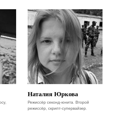
Наталия
Юркова
осу,
Режиссёр секонд-юнита. Второй
режиссёр, скрипт-супервайзер.