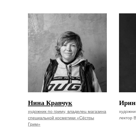
Нина Кравчук
Ирин
художник по гриму, владелец магазина
художни
специальной косметики «Сёстры
лектор 
Грим»